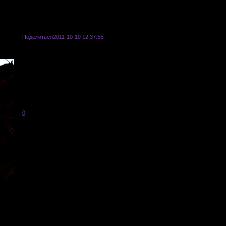
Поделиться
2011-10-19 12:37:55
Всего тем: 333
Всего сообщений: 17090
Зарегистрированных пользователей: 53
Последним зарегистрировался: Mega
Активны (Гостей: 1, Пользователей: 1; Рекорд: 17, установлен 2011-06-16) Сп
Посетили за сутки (Пользователей: 19) Спам, Дракон, Desiderio, Diran, Winifred
Qgin, Ayanami, Kristofer Liquor, Элия Аваст, Каспер, J.N., Илэрия, Avira, Окарин
0