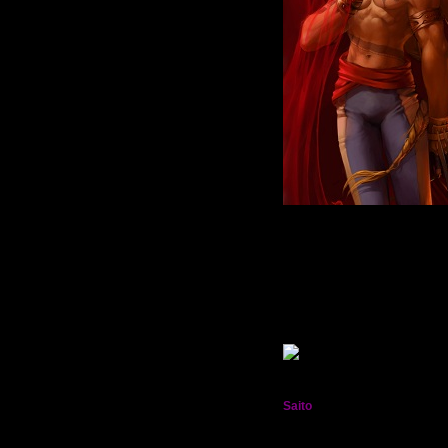
Живу
: 2011-08-03
Приглашений:
0
Писем:
78
Гордыня:
[+2/-0]
Добродетель:
[+1/-0]
В Мирах уже:
11 часов 26 минут
Был замечен
2012-01-07 18:23:36
Saito
†:.Фиолетовое пламя.: Лорд
Мрак Кросс†