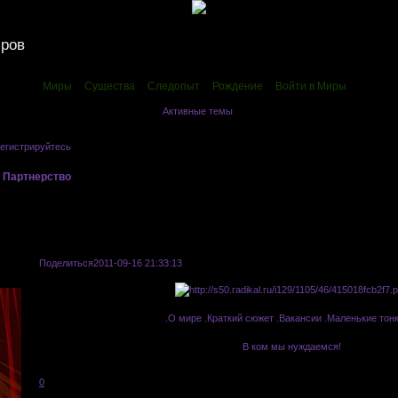
иров
Миры
Существа
Следопыт
Рождение
Войти в Миры
Активные темы
егистрируйтесь
.
»
Партнерство
»
Synchronicity
Поделиться
2011-09-16 21:33:13
.О мире
|
.Краткий сюжет
|
.Вакансии
|
.Маленькие тон
В ком мы нуждаемся!
Прием на другие роли приостановлен.
0