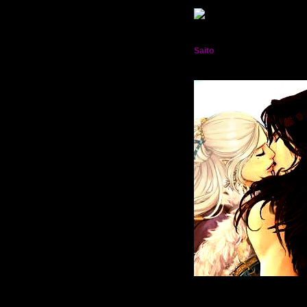
2013-04-09 16:38:12
Saito
†:.Фиолетовое пламя.: Лорд
Мрак Кросс†
Живу
: 2011-05-09
Приглашений:
0
Писем:
2572