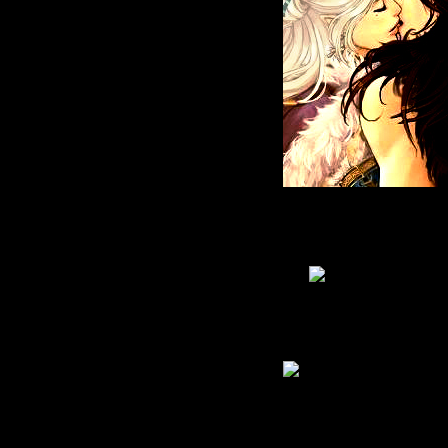
Живу
: 2011-05-09
Приглашений:
0
Писем:
2572
Гордыня:
[+37/-0]
Добродетель:
[+33/-0]
Пол:
Возраст:
37
[1988-11-18]
В Мирах уже:
15 дней 11 часов
Был замечен
2013-04-09 16:38:12
Страница:
1