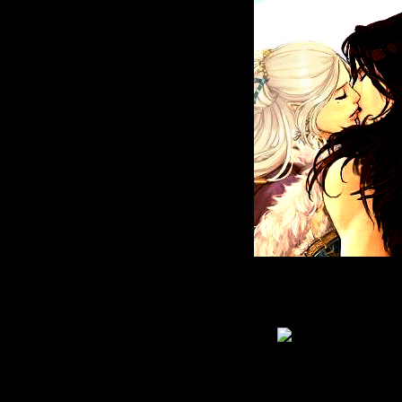
Живу
: 2011-05-09
Приглашений:
0
Писем:
2572
Гордыня:
[+37/-0]
Добродетель:
[+33/-0]
Пол:
Возраст:
37
[1988-11-18]
В Мирах уже:
15 дней 11 часов
Был замечен