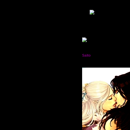
Гордыня:
[+37/-0]
Добродетель:
[+33/-0]
Пол:
Возраст:
37
[1988-11-18]
В Мирах уже:
15 дней 11 часов
Был замечен
2013-04-09 16:38:12
Saito
†:.Фиолетовое пламя.: Лорд
Мрак Кросс†