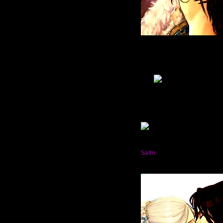
Живу
: 2011-05-09
Приглашений:
0
Писем:
2572
Гордыня:
[+37/-0]
Добродетель:
[+33/-0]
Пол:
Возраст:
37
[1988-11-18]
В Мирах уже:
15 дней 11 часов
Был замечен
2013-04-09 16:38:12
Saito
†:.Фиолетовое пламя.: Лорд
Мрак Кросс†