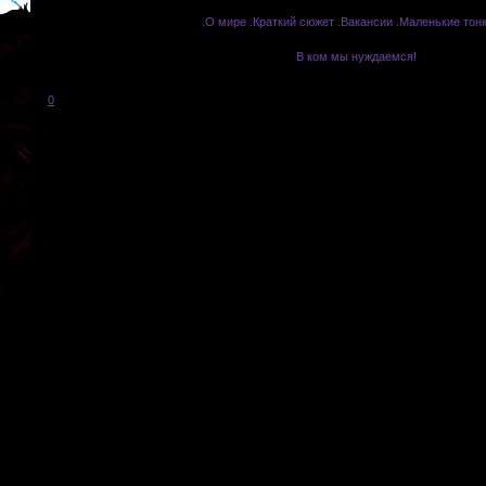
.О мире
|
.Краткий сюжет
|
.Вакансии
|
.Маленькие тон
В ком мы нуждаемся!
Прием на другие роли приостановлен.
0