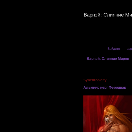
Варнэй: Слияние М
Привет, Гость!
Войдите
или
зар
»
Варнэй: Слияние Миров
Страница:
1
Synchronicity
Альмиир нерг Ферривар
Огненный бес