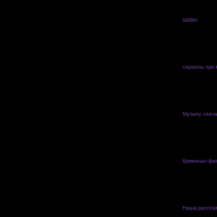
tabfilm
vasyl
сериалы про 
Музыку скача
Криминал фи
Наша расплат