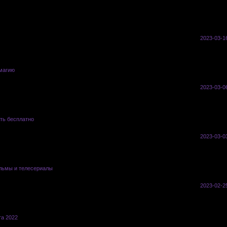
0
67
2023-03-1
магию
vasyl
0
56
2023-03-0
ть бесплатно
vasyl
0
63
2023-03-0
льмы и телесериалы
vasyl
0
56
2023-02-2
а 2022
vasyl