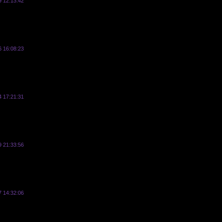
9 12:13:42
vasyl
6 16:08:23
vasyl
4 17:21:31
vasyl
9 21:33:56
vasyl
7 14:32:06
vasyl