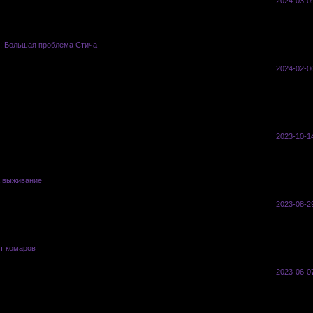
0
187
2024-03-0
2: Большая проблема Стича
vasyl
0
84
2024-02-0
vasyl
0
53
2023-10-1
а выживание
vasyl
0
62
2023-08-2
т комаров
vasyl
0
90
2023-06-0