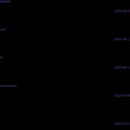
одрамы
vasyl
0
75
2023-04-1
льмы
vasyl
0
70
2023-04-1
йн
vasyl
0
68
2023-04-1
е козырьки
vasyl
0
68
2023-04-09
0
71
2023-04-0