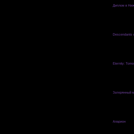
Диплом в Ниж
Descendants o
Eternity: Tom
Затерянный м
Ферривар
Аларион
Sait