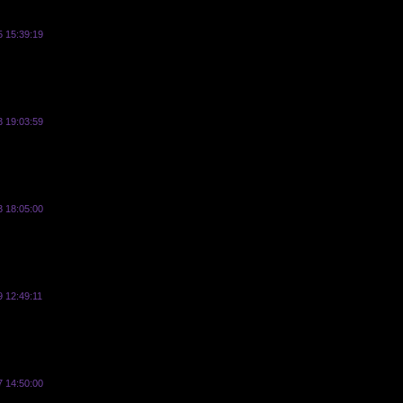
5 15:39:19
vasyl
3 19:03:59
vasyl
3 18:05:00
vasyl
 12:49:11
vasyl
7 14:50:00
vasyl