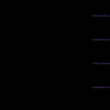
Лило и Стич 
сериал Налет
Пила: Игра н
аромасвеча о