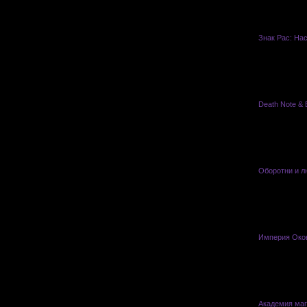
Знак Рас: На
Death Note & B
Оборотни и л
Империя Око
Академия маг