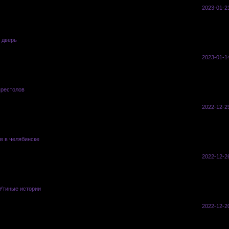
0
80
2023-01-2
 дверь
vasyl
0
68
2023-01-1
престолов
vasyl
0
69
2022-12-2
в в челябинске
vasyl
0
6592
2022-12-2
Утиные истории
vasyl
0
103
2022-12-2