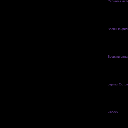
Сериалы мел
Военные фи
Боевики онла
сериал Остры
kinodex
vasyl