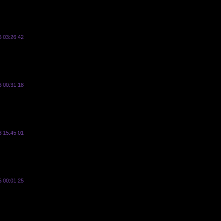
6 03:26:42
vasyl
6 00:31:18
vasyl
3 15:45:01
vasyl
5 00:01:25
vasyl