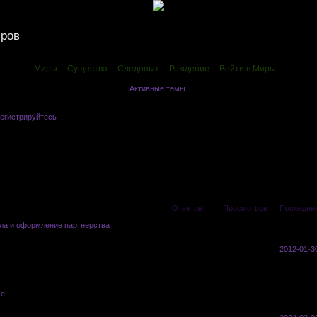
иров
Миры
Существа
Следопыт
Рождение
Войти в Миры
Активные темы
егистрируйтесь
.
»
Партнерство
Ответов
Просмотров
Последне
ла и оформление партнерства
Saito
4
314
2012-01-3
ме
vasyl