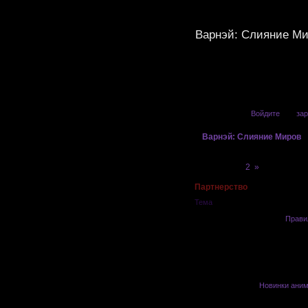
Варнэй: Слияние М
Привет, Гость!
Войдите
или
зар
»
Варнэй: Слияние Миров
Страница:
1
2
»
Партнерство
Тема
Важно:
Прави
Новинки ани