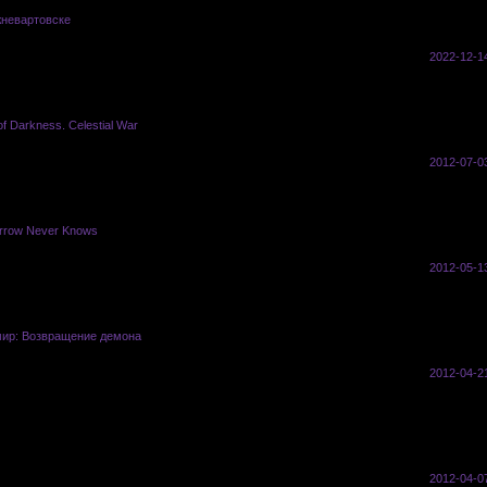
невартовске
vasyl
0
7305
2022-12-14
f Darkness. Celestial War
Saito
4
1197
2012-07-0
orrow Never Knows
Saito
3
283
2012-05-1
ир: Возвращение демона
Альмиир нерг
1
201
2012-04-2
o
3
258
2012-04-0