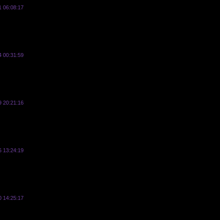
1 06:08:17
vasyl
4 00:31:59
vasyl
9 20:21:16
vasyl
6 13:24:19
vasyl
0 14:25:17
vasyl