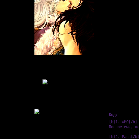
сюжете игры.
Для использования игро
только официальный игр
1. ФИО
Полное имя, всевозможн
2. Раса
3. Сколько лет/ на сколь
4. Внешность
Подробно
Живу
: 2011-05-09
Приглашений:
0
5. Характер
Писем:
2572
Подробно
Гордыня:
[+37/-0]
Добродетель:
[+33/-0]
6. Биография.
Пол:
Можно кратко. Обязатель
Возраст:
37
[1988-11-18]
7. Способности и Артеф
В Мирах уже:
Если есть артефакты, т
15 дней 11 часов
Был замечен
2013-04-09 16:38:12
Код:
[b]1. ФИО[/b]

Полное имя, вс
[b]2. Раса[/b]