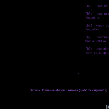
[b]3. Сколько 
[b]4. Внешност
Подробно

[b]5. Характер
Подробно

[b]6. Биографи
Можно кратко. 
[b]7. Способно
Если есть арт
0
Страница:
1
»
Варнэй: Слияние Миров
»
Анкета (шаблон и правила)