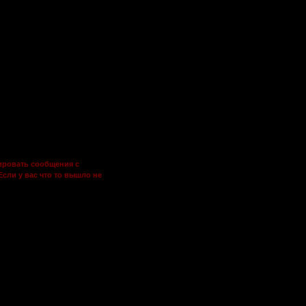
ями открытое пространство
сить кубик, с 10 гранями и
 8 вас увидели. В этом случае
ы убить как шпиона или нет.
ежали. Немного меньше вас
ого больше. Вы серьезно
ий. Вас кинули в портал и… 1,2
ентральной площади города 7,8 –
вашего друга.
ировать сообщения с
Если у вас что то вышло не
аны результаты броска.
автор идеи и описания Дейдера)