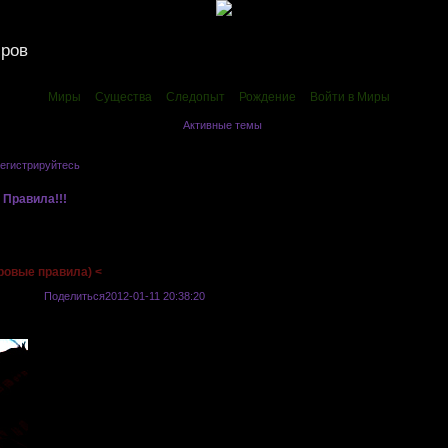
иров
Миры
Существа
Следопыт
Рождение
Войти в Миры
Активные темы
егистрируйтесь
.
»
Правила!!!
»
Правила Госпожи Удачи (игровые правила) <
ровые правила) <
Поделиться
2012-01-11 20:38:20
Большинство из тех, кто не первый раз играет в ФРПГ знает, что такое кубики
собственно обращаться. Для тех кто с этим еще не сталкивался, предоставл
Каждый из нас во время квестов встречался с спорными моментами. Где все з
госпожи удачи. Не редко к сожалению, игроки между собой или с режиссером 
исходе той или иной ситуации. Кубики не зависят ни от игрока, ни от режиссер
Госпоже Удачи.
Какие собственно могут быть спорные ситуации?
1.
В героя метнули фаербол. Режиссер ставит перед вами задачу бросить 1 ку