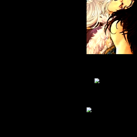
Живу
: 2011-05-09
Приглашений:
0
Писем:
2572
Гордыня:
[+37/-0]
Добродетель:
[+33/-0]
Пол:
Возраст:
37
[1988-11-18]
В Мирах уже:
15 дней 11 часов
Был замечен
2013-04-09 16:38:12
Страница:
1