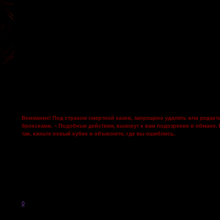
Больше 5 вы увернулись или отразили. Меньше 5 в вас попали.
2.
Персонаж должен добраться из пункта А в пункт Б. Но между этими укрыти
находящееся под обзором противника. Режиссер (мастер) дает вам задачу бро
ставит сложность 8. Если результат вышел больше 8 вас не заметили. Меньше
может быть дан и второй кубик. Сразу же в одном посте. Попадут в вас, что б
Опять дается сложность, предположим те же 8. Больше вы увернулись и доб
подстрелили но вы доползли. Или тоже добежали… смотря куда попало. Намн
ранены и сами до пункта Б не доберетесь.
3.
Так же могут возникнуть ситуации с вариантом дальнейшего развития событ
– вас выбросило у реки. 3,4 – вы оказались посреди чащи леса. 5,6 – вы на ц
вы у порога своего дома 9, 10 – вы оказались на месте казни где могут убить 
Пример.
Исходный бросок: 1d10
Результаты броска: ( 8 )=8
Внимание! Под страхом смертной казни, запрещено удалять или редакт
броксками. – Подобные действия, вызовут к вам подозрение в обмане. 
так, киньте новый кубик и объясните, где вы ошиблись.
Как кинуть кубик?
Внизу сообщения, есть небольшая иконка «Кинуть кубик». Нажимаете.
Количество кубиков 1.
Количество граней 10.
И отправляете сообщение с полученным кодом. В сообщении вам будут показ
(
0