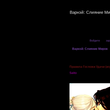
Варнэй: Слияние М
Привет, Гость!
Войдите
или
зар
»
Варнэй: Слияние Миров
Страница:
1
Правила Госпожи Удачи (иг
Saito
†:.Фиолетовое пламя.: Лорд
Мрак Кросс†