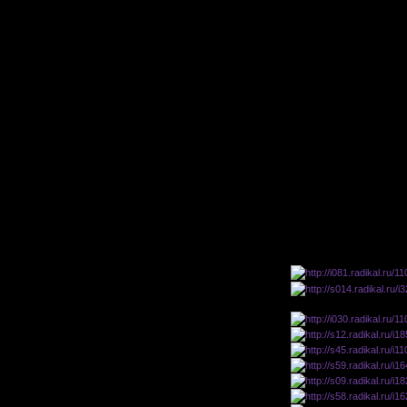
Иллюзии не живут без св
что бы она не исчезла.
Достаточно простая, но 
них по кусочку. С рунами
прочие существенные ме
что бы тебя не увидели.
Ими чаще пользуются пу
нельзя использовать в б
При должных знаниях и 
Алхимия - способность м
материальные предметы.
Опытные способны видет
Элементы алхимии:
философская Ртуть