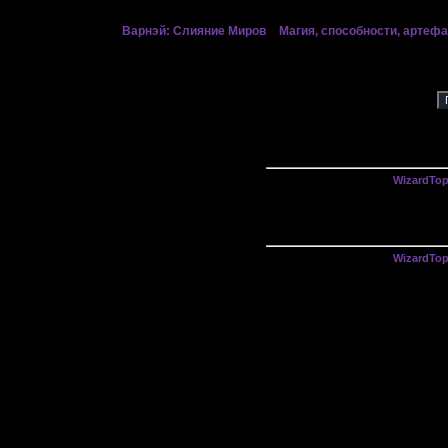
»
Варнэй: Слияние Миров
»
Магия, способности, артефа
WizardTo
WizardTo