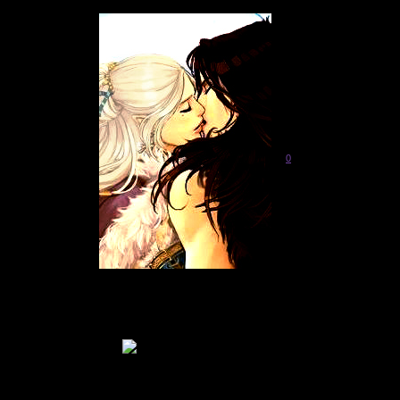
Мрак Кросс†
0
Живу
: 2011-05-09
Приглашений:
0
Писем:
2572
Гордыня:
[+37/-0]
Добродетель:
[+33/-0]
Пол:
Возраст:
37
[1988-11-18]
В Мирах уже:
15 дней 11 часов