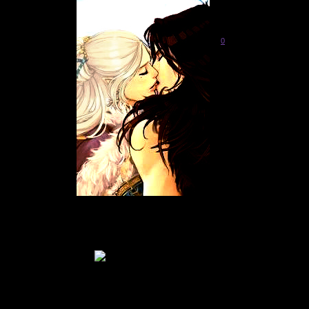
0
Живу
: 2011-05-09
Приглашений:
0
Писем:
2572
Гордыня:
[+37/-0]
Добродетель:
[+33/-0]
Пол:
Возраст:
37
[1988-11-18]
В Мирах уже:
15 дней 11 часов
Был замечен