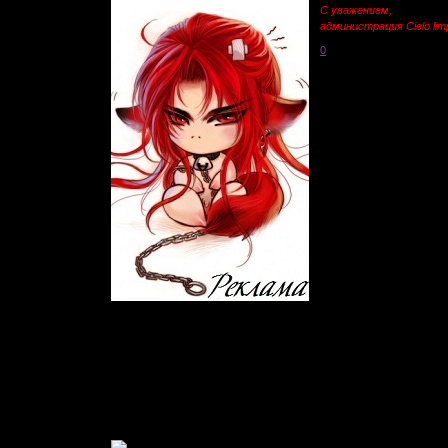
С уважением,
администрация Cielo limp
0
Живу
: 2011-05-08
Приглашений:
0
Писем:
1012
Гордыня:
[+0/-0]
Добродетель:
[+0/-0]
В Мирах уже:
4 дня 5 часов
Был замечен
2017-03-28 07:47:28