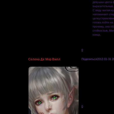
девушки цвета 
выразительные. 
С виду милая ку
напоминает сте
целеустремленн
готова пойти на
прочему, она об
стойкостью, Мия
конца.
0
Селена Де Мор Вилл
Поделиться
2012-01-31 2
.:Мелодия забытых времен:.
Проект, 
Если вы умеете фотошо
вас на наш форум! Ес
статей, а также см
животрепещущие воп
0