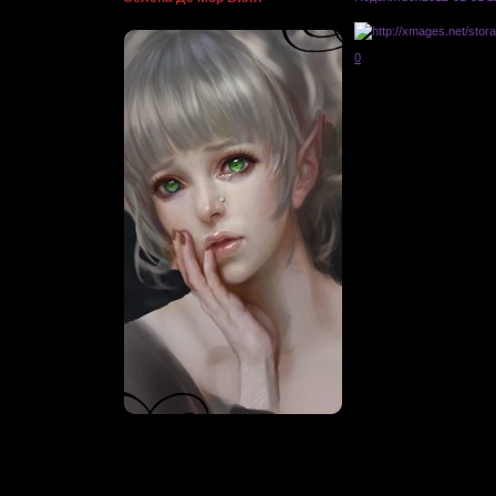
.:Мелодия забытых времен:.
0
Откуда:
...
Живу
: 2011-08-06
Приглашений:
0
Писем:
2022
Гордыня:
[+28/-0]