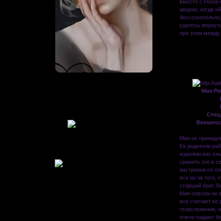
вместе с Розой 
аварии, когда е
бессознательно,
удалось вернуть
при этом между
Откуда:
...
Живу
: 2011-08-06
Мия Ре
Приглашений:
0
Писем:
2022
Гордыня:
[+28/-0]
Спец
Добродетель:
[+40/-0]
Внешнос
Пол:
В Мирах уже:
Миа не принадл
16 дней 16 часов
Ее родители раб
Был замечен
королевских се
2014-11-01 22:10:34
хранить это в с
настроена по от
все из-за того, 
старший брат Ли
Мия совсем не в
все считают ее
телосложения, н
плечи падают бе