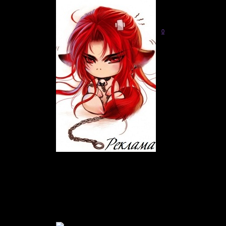
Отредактировано Реклама
0
Живу
: 2011-05-08
Приглашений:
0
Писем:
1012
Гордыня:
[+0/-0]
Добродетель:
[+0/-0]
В Мирах уже:
4 дня 5 часов
Был замечен
2017-03-28 07:47:28