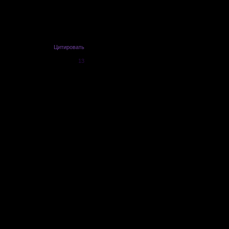
сем понимаю, как, куда и кому
Цитировать
13
от, с удовольствием поможем =)
новую тему и называете как вам
 вставляете в новую тему и
ания постов. Это очень важно!