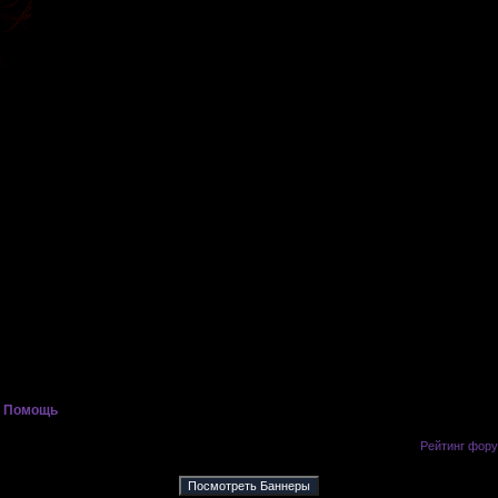
»
Помощь
»
Если нужна помощь в чем то то обращайтесь сюда <
Рейтинг фор