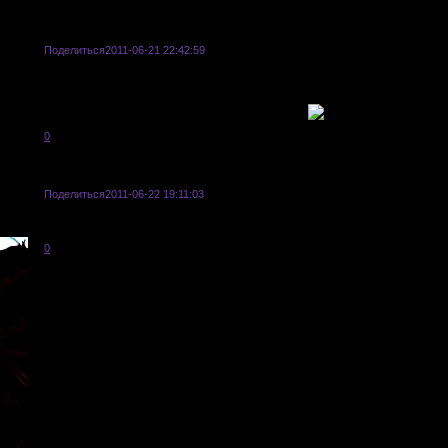
Поделиться
2011-06-21 22:42:59
пробный пост... это значит напишите то, что вы бы написали в ролевой. То ес
персонажу нужно действовать, то вы обязаны помимо речи опписывать дейст
непонятно объяснила, то см. проверенные анкеты.
0
Поделиться
2011-06-22 19:11:03
все верно =)
0