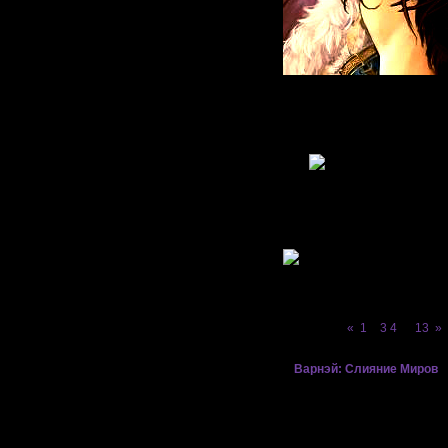
Живу
: 2011-05-09
Приглашений:
0
Писем:
2572
Гордыня:
[+37/-0]
Добродетель:
[+33/-0]
Пол:
Возраст:
37
[1988-11-18]
В Мирах уже:
15 дней 11 часов
Был замечен
2013-04-09 16:38:12
Страница:
«
1
2
3
4
…
13
»
»
Варнэй: Слияние Миров