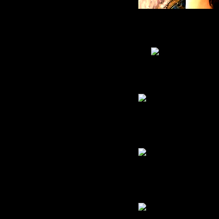
Живу
: 2011-05-09
Приглашений:
0
Писем:
2572
Гордыня:
[+37/-0]
Добродетель:
[+33/-0]
Пол:
Возраст:
37
[1988-11-18]
В Мирах уже:
15 дней 11 часов
Был замечен
2013-04-09 16:38:12
Leelean
Гость
Zelgadis
Гость