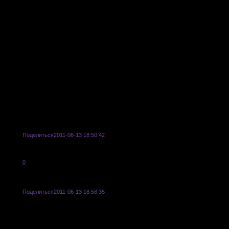
сти
Поделиться
2011-06-13 18:50:42
А кстати, что значит пробный пост? 0.о
0
Поделиться
2011-06-13 18:58:35
Ах да! А можно самому выдумать персонажа? Просто подогнать его возможност
уже давно додумала кучу всего, а персонажа этого просто не существует, разв
//^.^//