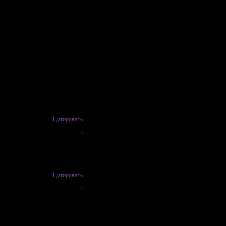
Цитировать
14
Цитировать
15
и и и т.п. под сюжет? Просто я
е что в моей пробной манге...