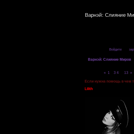
Варнэй: Слияние М
Привет, Гость!
Войдите
или
зар
»
Варнэй: Слияние Миров
Страница:
«
1
2
3
4
…
13
»
Если нужна помощь в чем т
Lilith
На службе у светлого зла