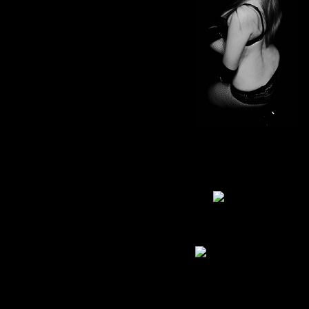
Откуда:
По ту сторону реально
Живу
: 2011-05-07
Приглашений:
0
Писем:
843
Гордыня:
[+41/-0]
Добродетель:
[+20/-0]
Пол:
В Мирах уже:
3 дня 20 часов
Был замечен
2013-09-18 12:51:55
Leelean