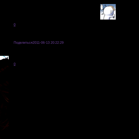
Просто мне ООООЧЕНЬ нравится образ...
Если нет, то мне придется очень долго думу думать...
0
Поделиться
2011-06-13 20:22:29
Leelean
Думаю можно =) Вы сначала напишите анкету, а там мы посмотрим что подкор
0