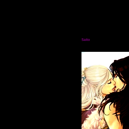
Saito
†:.Фиолетовое пламя.: Лорд
Мрак Кросс†