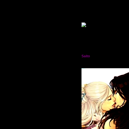
Leelean
Гость
Saito
†:.Фиолетовое пламя.: Лорд
Мрак Кросс†