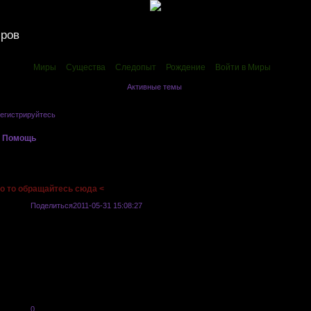
иров
Миры
Существа
Следопыт
Рождение
Войти в Миры
Активные темы
егистрируйтесь
.
»
Помощь
»
Если нужна помощь в чем то то обращайтесь сюда <
о то обращайтесь сюда <
Поделиться
2011-05-31 15:08:27
Kyba Le-Son
Между собой связаны рассами. Ваш персонаж может быть из любого аниме и
в анкете подстроиться под один из миров, а можете просто существовать в с
что грань между разными аниме убрана и персонажи, живущие в одном мире 
каждом из миров будет создан любой город и т.д. в котором проживает или п
Таким образом со временем Каждый мир будет наполнен всем необходимым. 
следовать сюжету выбранному вами аниме, здесь все свободно и предельно 
0