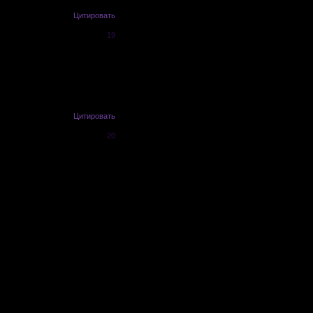
Цитировать
19
ть случилось что-то, и вашему
вия и мысли персонажа. Если я
Цитировать
20