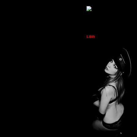
Гость
Lilith
На службе у светлого зла