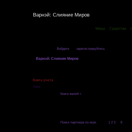
Варнэй: Слияние Миров
Миры
Существа
Привет, Гость!
Войдите
или
зарегистрируйтесь
.
»
Варнэй: Слияние Миров
»
Книга учета
Страница:
1
Книга учета
Тема
Книга жалоб <
Lilith
Поиск партнера по игре.
Lilith
[
1
2
3
…
8
]