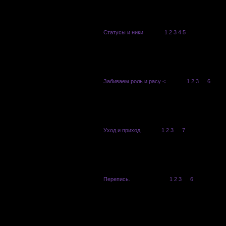
Статусы и ники
Saito
[
1
2
3
4
5
]
Забиваем роль и расу <
Saito
[
1
2
3
…
6
]
Уход и приход
Saito
[
1
2
3
…
7
]
Перепись.
Al'sa Lacrua
[
1
2
3
…
6
]