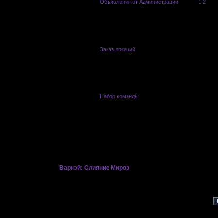
Объявления от Администрации
Saito
[
1
2
]
Заказ локаций.
Saito
Набор команды
Pole Star
Страница:
1
»
Варнэй: Слияние Миров
»
Книга учета